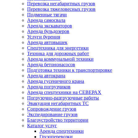
Перевозка негабаритных грузов
Перевозка тяжеловесных грузов
Подменные тягачи
Аренда самосвала
Аренда экскаваторов
Аренда бульдозеров
Услуги бурения
Аренда автовышек
Спецтехника для энергетики
Техника для дорожных работ
Аренда коммунальной техники
Аренда бетононасосов
Подготовка техники к транспортировке
Аренда автокрана
Аренда гусеничного крана
Аренда погрузчиков
Аренда спецтехники на СЕВЕРАХ
Погрузочно-разгрузочные работы
Эвакуация негабаритных ТС
Сопровождение грузов
Экспедирование грузов
Благоустройство территории
Каталог услуг
Аренда спецтехники
Грузоперевозки