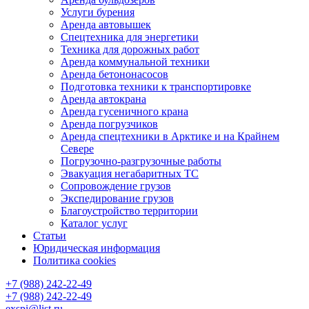
Услуги бурения
Аренда автовышек
Спецтехника для энергетики
Техника для дорожных работ
Аренда коммунальной техники
Аренда бетононасосов
Подготовка техники к транспортировке
Аренда автокрана
Аренда гусеничного крана
Аренда погрузчиков
Аренда спецтехники в Арктике и на Крайнем
Севере
Погрузочно-разгрузочные работы
Эвакуация негабаритных ТС
Сопровождение грузов
Экспедирование грузов
Благоустройство территории
Каталог услуг
Статьи
Юридическая информация
Политика cookies
+7 (988) 242-22-49
+7 (988) 242-22-49
exspi@list.ru