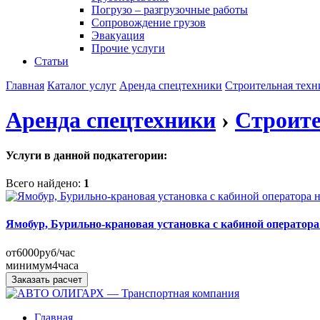
Погрузо – разгрузочные работы
Сопровождение грузов
Эвакуация
Прочие услуги
Статьи
Главная
Каталог услуг
Аренда спецтехники
Строительная техн
Аренда спецтехники
›
Строите
Услуги в данной подкатегории:
Всего найдено:
1
Ямобур, Бурильно-крановая установка с кабиной оператор
от
6000
руб/час
минимум
4
часа
Заказать расчет
Главная