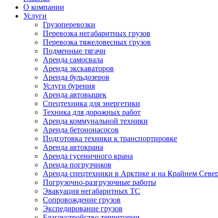
О компании
Услуги
Грузоперевозки
Перевозка негабаритных грузов
Перевозка тяжеловесных грузов
Подменные тягачи
Аренда самосвала
Аренда экскаваторов
Аренда бульдозеров
Услуги бурения
Аренда автовышек
Спецтехника для энергетики
Техника для дорожных работ
Аренда коммунальной техники
Аренда бетононасосов
Подготовка техники к транспортировке
Аренда автокрана
Аренда гусеничного крана
Аренда погрузчиков
Аренда спецтехники в Арктике и на Крайнем Севе
Погрузочно-разгрузочные работы
Эвакуация негабаритных ТС
Сопровождение грузов
Экспедирование грузов
Благоустройство территории