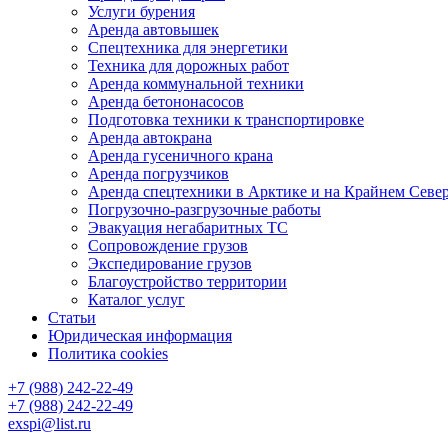
Услуги бурения
Аренда автовышек
Спецтехника для энергетики
Техника для дорожных работ
Аренда коммунальной техники
Аренда бетононасосов
Подготовка техники к транспортировке
Аренда автокрана
Аренда гусеничного крана
Аренда погрузчиков
Аренда спецтехники в Арктике и на Крайнем Севе
Погрузочно-разгрузочные работы
Эвакуация негабаритных ТС
Сопровождение грузов
Экспедирование грузов
Благоустройство территории
Каталог услуг
Статьи
Юридическая информация
Политика cookies
+7 (988) 242-22-49
+7 (988) 242-22-49
exspi@list.ru