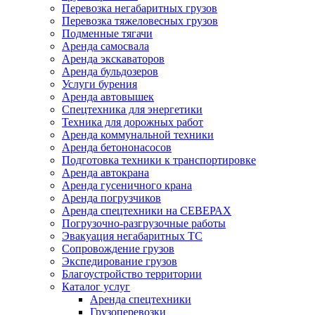
Перевозка негабаритных грузов
Перевозка тяжеловесных грузов
Подменные тягачи
Аренда самосвала
Аренда экскаваторов
Аренда бульдозеров
Услуги бурения
Аренда автовышек
Спецтехника для энергетики
Техника для дорожных работ
Аренда коммунальной техники
Аренда бетононасосов
Подготовка техники к транспортировке
Аренда автокрана
Аренда гусеничного крана
Аренда погрузчиков
Аренда спецтехники на СЕВЕРАХ
Погрузочно-разгрузочные работы
Эвакуация негабаритных ТС
Сопровождение грузов
Экспедирование грузов
Благоустройство территории
Каталог услуг
Аренда спецтехники
Грузоперевозки