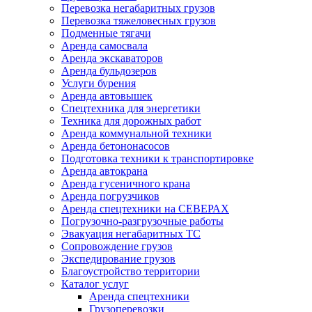
Перевозка негабаритных грузов
Перевозка тяжеловесных грузов
Подменные тягачи
Аренда самосвала
Аренда экскаваторов
Аренда бульдозеров
Услуги бурения
Аренда автовышек
Спецтехника для энергетики
Техника для дорожных работ
Аренда коммунальной техники
Аренда бетононасосов
Подготовка техники к транспортировке
Аренда автокрана
Аренда гусеничного крана
Аренда погрузчиков
Аренда спецтехники на СЕВЕРАХ
Погрузочно-разгрузочные работы
Эвакуация негабаритных ТС
Сопровождение грузов
Экспедирование грузов
Благоустройство территории
Каталог услуг
Аренда спецтехники
Грузоперевозки