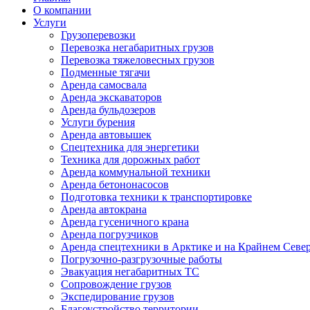
О компании
Услуги
Грузоперевозки
Перевозка негабаритных грузов
Перевозка тяжеловесных грузов
Подменные тягачи
Аренда самосвала
Аренда экскаваторов
Аренда бульдозеров
Услуги бурения
Аренда автовышек
Спецтехника для энергетики
Техника для дорожных работ
Аренда коммунальной техники
Аренда бетононасосов
Подготовка техники к транспортировке
Аренда автокрана
Аренда гусеничного крана
Аренда погрузчиков
Аренда спецтехники в Арктике и на Крайнем Севе
Погрузочно-разгрузочные работы
Эвакуация негабаритных ТС
Сопровождение грузов
Экспедирование грузов
Благоустройство территории