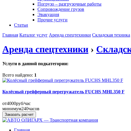
Погрузо – разгрузочные работы
Сопровождение грузов
Эвакуация
Прочие услуги
Статьи
Главная
Каталог услуг
Аренда спецтехники
Складская техника
Аренда спецтехники
›
Складск
Услуги в данной подкатегории:
Всего найдено:
1
Колёсный грейферный перегружатель FUCHS MHL350 F
от
4000
руб/час
минимум
240
часов
Заказать расчет
Главная