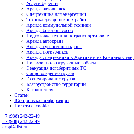
Услуги бурения
Аренда автовышек
Спецтехника для энергетики
Техника для дорожных работ
Аренда коммунальной техники
Аренда бетононасосов
Подготовка техники к транспортировке
Аренда автокрана
Аренда гусеничного крана
Аренда погрузчиков
Аренда спецтехники в Арктике и на Крайнем Севе
Погрузочно-разгрузочные работы
Эвакуация негабаритных ТС
Сопровождение грузов
Экспедирование грузов
Благоустройство территории
Каталог услуг
Статьи
Юридическая информация
Политика cookies
+7 (988) 242-22-49
+7 (988) 242-22-49
exspi@list.ru