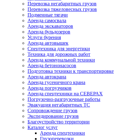
Перевозка негабаритных грузов
Перевозка тяжеловесных грузов
Подменные тягачи
Аренда самосвала
Аренда экскаваторов
Аренда бульдозеров
Услуги бурения
Аренда автовышек
Спецтехника для энергетики
Техника для дорожных работ
Аренда коммунальной техники
Аренда бетононасосов
Подготовка техники к транспортировке
Аренда автокрана
Аренда гусеничного крана
Аренда погрузчиков
Аренда спецтехники на СЕВЕРАХ
Погрузочно-разгрузочные работы
Эвакуация негабаритных ТС
Сопровождение грузов
Экспедирование грузов
Благоустройство территории
Каталог услуг
Аренда спецтехники
Грузоперевозки