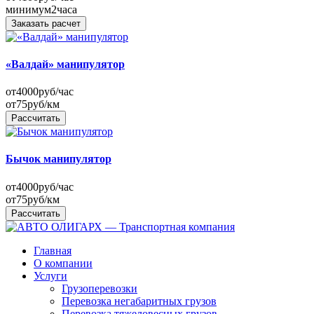
минимум
2
часа
Заказать расчет
«Валдай» манипулятор
от
4000
руб/час
от
75
руб/км
Рассчитать
Бычок манипулятор
от
4000
руб/час
от
75
руб/км
Рассчитать
Главная
О компании
Услуги
Грузоперевозки
Перевозка негабаритных грузов
Перевозка тяжеловесных грузов