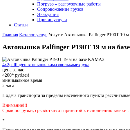
Погрузо – разгрузочные работы
Сопровождение грузов
Эвакуация
Прочие услуги
Статьи
Главная
Каталог услуг
Услуга: Автовышка Palfinger P190T 19 
Автовышка Palfinger P190T 19 м на ба
4x2
palfinger
автовышка
камаз
люлька
мехрука
цена за час
4200
*
рублей
минимальное время
2
часа
Подача транспорта за пределы населенного пункта рассчитывае
Внимание!!!
Срыв погрузки, срыв/отказ от принятой к исполнению заявки 
*
-