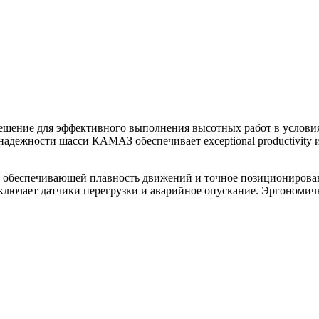
ешение для эффективного выполнения высотных работ в условия
надежности шасси КАМАЗ обеспечивает exceptional productivity 
 обеспечивающей плавность движений и точное позиционирован
и включает датчики перегрузки и аварийное опускание. Эргоно