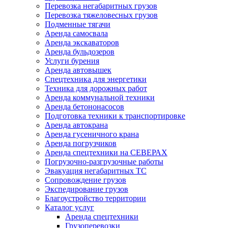
Перевозка негабаритных грузов
Перевозка тяжеловесных грузов
Подменные тягачи
Аренда самосвала
Аренда экскаваторов
Аренда бульдозеров
Услуги бурения
Аренда автовышек
Спецтехника для энергетики
Техника для дорожных работ
Аренда коммунальной техники
Аренда бетононасосов
Подготовка техники к транспортировке
Аренда автокрана
Аренда гусеничного крана
Аренда погрузчиков
Аренда спецтехники на СЕВЕРАХ
Погрузочно-разгрузочные работы
Эвакуация негабаритных ТС
Сопровождение грузов
Экспедирование грузов
Благоустройство территории
Каталог услуг
Аренда спецтехники
Грузоперевозки