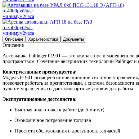
от
4000
руб/час
минимум
2
часа
от
3500
руб/час
минимум
2
часа
Описание
Характеристики
Документы
Описание
Автовышка Palfinger P190T — это компактное и маневренное р
пространством. Сочетание австрийских технологий Palfinger и 
Конструктивные преимущества:
Модель P190T оснащена инновационной системой управления,
позволяет работать за препятствиями, а система безопасност
пультом управления создает комфортные условия для работы.
Эксплуатационные достоинства:
Быстрая подготовка к работе (до 5 минут)
Экономичное потребление топлива
Простота обслуживания и доступность запчастей