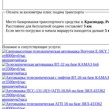
Оплата за километры плюс подача транспорта
Место базирования транспортного средства:
г. Краснодар, Р
Расстояние для бесплатной подачи составляет
5 км
.
Если место погрузки и начала маршрута находится дальше
5 
Похожие и сопутствующие услуги:
от
8000
руб/час
минимум
4
часа
от
3500
руб/час
минимум
4
часа
от
3500
руб/час
минимум
4
часа
от
3900
руб/час
минимум
2
часа
от
4000
руб/час