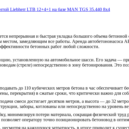
ется непрерывная и быстрая укладка большого объема бетонной
им местом, замедляющим все работы. Аренда автобетононасоса 
 эффективности бетонных работ любой сложности.
нцию, установленную на автомобильное шасси. Его задача — пр
водам (стреле) непосредственно в зону бетонирования. Это поз
одавать до 110 кубических метров бетона в час обеспечивает б
ны, перекрытия) в сжатые сроки, что критически важно для со
одачи смеси достигает десятков метров, а высота — до 32 метр
струкции, заборы, котлованы или непосредственно на уровень в
бку, минимизируя потери материала, сокращая физический труд 
 позволяет оператору точно позиционировать бетоновод в опти
 несмотря на кажущуюся затратность, в итоге приводит к суще