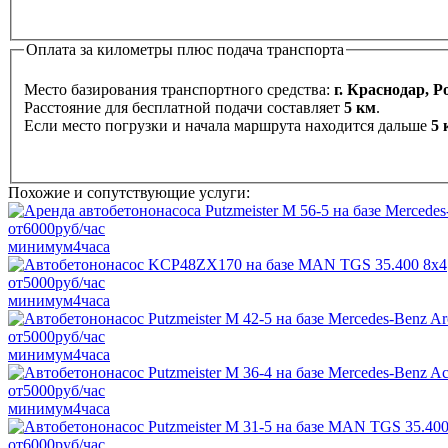
Оплата за километры плюс подача транспорта
Место базирования транспортного средства:
г. Краснодар, Р
Расстояние для бесплатной подачи составляет
5 км
.
Если место погрузки и начала маршрута находится дальше
5 
Похожие и сопутствующие услуги:
от
6000
руб/час
минимум
4
часа
от
5000
руб/час
минимум
4
часа
от
5000
руб/час
минимум
4
часа
от
5000
руб/час
минимум
4
часа
от
6000
руб/час