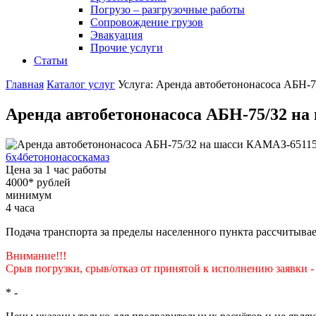
Погрузо – разгрузочные работы
Сопровождение грузов
Эвакуация
Прочие услуги
Статьи
Главная
Каталог услуг
Услуга: Аренда автобетононасоса АБН-
Аренда автобетононасоса АБН-75/32 н
6x4
бетононасос
камаз
Цена за 1 час работы
4000
*
рублей
минимум
4
часа
Подача транспорта за пределы населенного пункта рассчитывае
Внимание!!!
Срыв погрузки, срыв/отказ от принятой к исполнению заявки 
*
-