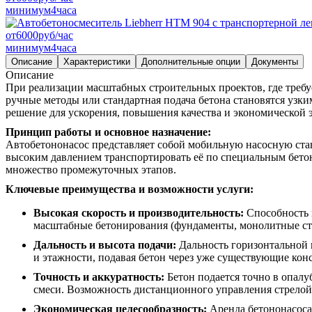
минимум
4
часа
от
6000
руб/час
минимум
4
часа
Описание
Характеристики
Дополнительные опции
Документы
Описание
При реализации масштабных строительных проектов, где требу
ручные методы или стандартная подача бетона становятся узк
решение для ускорения, повышения качества и экономической
Принцип работы и основное назначение:
Автобетононасос представляет собой мобильную насосную ста
высоким давлением транспортировать её по специальным бетоно
множество промежуточных этапов.
Ключевые преимущества и возможности услуги:
Высокая скорость и производительность:
Способность п
масштабные бетонирования (фундаменты, монолитные сте
Дальность и высота подачи:
Дальность горизонтальной п
и этажности, подавая бетон через уже существующие кон
Точность и аккуратность:
Бетон подается точно в опалу
смеси. Возможность дистанционного управления стрелой
Экономическая целесообразность:
Аренда бетононасоса,