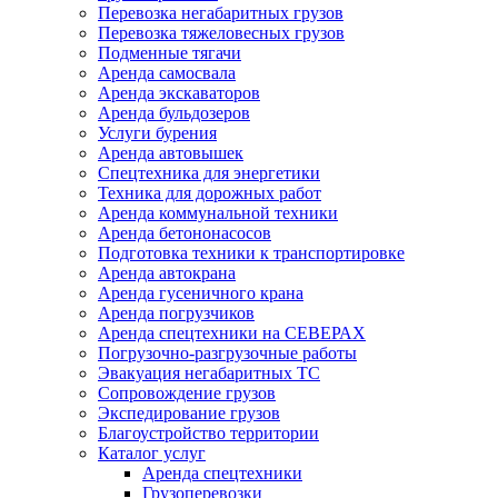
Перевозка негабаритных грузов
Перевозка тяжеловесных грузов
Подменные тягачи
Аренда самосвала
Аренда экскаваторов
Аренда бульдозеров
Услуги бурения
Аренда автовышек
Спецтехника для энергетики
Техника для дорожных работ
Аренда коммунальной техники
Аренда бетононасосов
Подготовка техники к транспортировке
Аренда автокрана
Аренда гусеничного крана
Аренда погрузчиков
Аренда спецтехники на СЕВЕРАХ
Погрузочно-разгрузочные работы
Эвакуация негабаритных ТС
Сопровождение грузов
Экспедирование грузов
Благоустройство территории
Каталог услуг
Аренда спецтехники
Грузоперевозки