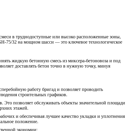
 смеси в труднодоступные или высоко расположенные зоны,
АБН-75/32 на мощном шасси — это ключевое технологическое
инять жидкую бетонную смесь из миксера-бетоновоза и под
воляет доставлять бетон точно в нужную точку, минуя
есперебойную работу бригад и позволяет проводить
блюдения строительных графиков.
ов. Это позволяет обслуживать объекты значительной площади
ерхних этажей.
рабочих и обеспечивая лучшее качество укладки и уплотнения
мальное положение.
ственной экономии: