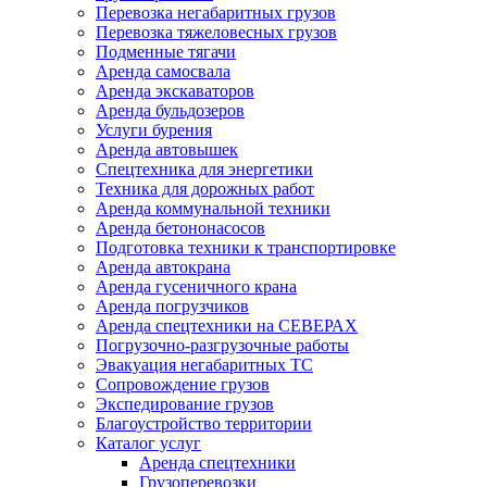
Перевозка негабаритных грузов
Перевозка тяжеловесных грузов
Подменные тягачи
Аренда самосвала
Аренда экскаваторов
Аренда бульдозеров
Услуги бурения
Аренда автовышек
Спецтехника для энергетики
Техника для дорожных работ
Аренда коммунальной техники
Аренда бетононасосов
Подготовка техники к транспортировке
Аренда автокрана
Аренда гусеничного крана
Аренда погрузчиков
Аренда спецтехники на СЕВЕРАХ
Погрузочно-разгрузочные работы
Эвакуация негабаритных ТС
Сопровождение грузов
Экспедирование грузов
Благоустройство территории
Каталог услуг
Аренда спецтехники
Грузоперевозки