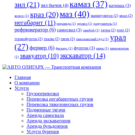
камаз
(37)
зил
(21)
зил бычок
(4)
катюша
(3)
маз
(40)
краз
(20)
манипулятор
(2)
моаз
(2)
колесо
(1)
негабарит
(11)
пирамида
(1)
прокол
(1)
разрушитель
(1)
рефрижератор
(6)
самосвал
(3)
татра
(2)
тент
(2)
сваебой
(1)
урал
термофургон
(2)
тралы
(2)
тягач
(2)
тяжеловесный груз
(1)
(27)
фермер
(6)
фургон
(3)
фискарс
(1)
шина
(1)
шиномонтаж
экскаватор
(14)
эвакуатор
(10)
(1)
Главная
О компании
Услуги
Грузоперевозки
Перевозка негабаритных грузов
Перевозка тяжеловесных грузов
Подменные тягачи
Аренда самосвала
Аренда экскаваторов
Аренда бульдозеров
Услуги бурения