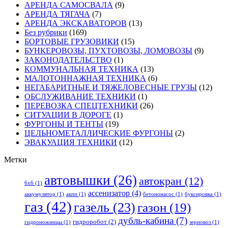
АРЕНДА САМОСВАЛА
(9)
АРЕНДА ТЯГАЧА
(7)
АРЕНДА ЭКСКАВАТОРОВ
(13)
Без рубрики
(169)
БОРТОВЫЕ ГРУЗОВИКИ
(15)
БУНКЕРОВОЗЫ, ПУХТОВОЗЫ, ЛОМОВОЗЫ
(9)
ЗАКОНОДАТЕЛЬСТВО
(1)
КОММУНАЛЬНАЯ ТЕХНИКА
(13)
МАЛОТОННАЖНАЯ ТЕХНИКА
(6)
НЕГАБАРИТНЫЕ И ТЯЖЕЛОВЕСНЫЕ ГРУЗЫ
(12)
ОБСЛУЖИВАНИЕ ТЕХНИКИ
(1)
ПЕРЕВОЗКА СПЕЦТЕХНИКИ
(26)
СИТУАЦИИ В ДОРОГЕ
(1)
ФУРГОНЫ И ТЕНТЫ
(19)
ЦЕЛЬНОМЕТАЛЛИЧЕСКИЕ ФУРГОНЫ
(2)
ЭВАКУАЦИЯ ТЕХНИКИ
(12)
Метки
автовышки
(26)
автокран
(12)
6x6
(1)
ассенизатор
(4)
аккумулятор
(1)
акпп
(1)
бетононасос
(1)
буксировка
(1)
газ
(42)
газель
(23)
газон
(19)
дубль-кабина
(7)
гидроробот
(2)
гидроножницы
(1)
зерновоз
(1)