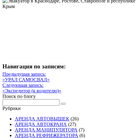
Навигация по записям:
Навигация
Предыдущая запись:
Предыдущая
«УРАЛ САМОСВАЛ»
по
запись
Следующая запись:
записям
Следующая
«Экспедитор (к водителю)»
запись
Поиск по блогу
Рубрики
АРЕНДА АВТОВЫШЕК
(26)
АРЕНДА АВТОКРАНА
(27)
АРЕНДА МАНИПУЛЯТОРА
(7)
АРЕНДА РЕФРИЖЕРАТОРА
(6)