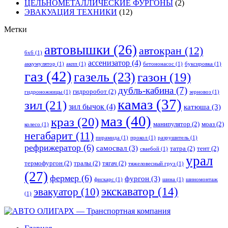
ЦЕЛЬНОМЕТАЛЛИЧЕСКИЕ ФУРГОНЫ
(2)
ЭВАКУАЦИЯ ТЕХНИКИ
(12)
Метки
автовышки
(26)
автокран
(12)
6x6
(1)
ассенизатор
(4)
аккумулятор
(1)
акпп
(1)
бетононасос
(1)
буксировка
(1)
газ
(42)
газель
(23)
газон
(19)
дубль-кабина
(7)
гидроробот
(2)
гидроножницы
(1)
зерновоз
(1)
камаз
(37)
зил
(21)
зил бычок
(4)
катюша
(3)
маз
(40)
краз
(20)
манипулятор
(2)
моаз
(2)
колесо
(1)
негабарит
(11)
пирамида
(1)
прокол
(1)
разрушитель
(1)
рефрижератор
(6)
самосвал
(3)
татра
(2)
тент
(2)
сваебой
(1)
урал
термофургон
(2)
тралы
(2)
тягач
(2)
тяжеловесный груз
(1)
(27)
фермер
(6)
фургон
(3)
фискарс
(1)
шина
(1)
шиномонтаж
экскаватор
(14)
эвакуатор
(10)
(1)