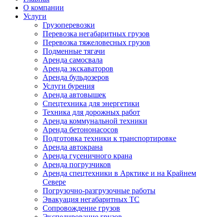
О компании
Услуги
Грузоперевозки
Перевозка негабаритных грузов
Перевозка тяжеловесных грузов
Подменные тягачи
Аренда самосвала
Аренда экскаваторов
Аренда бульдозеров
Услуги бурения
Аренда автовышек
Спецтехника для энергетики
Техника для дорожных работ
Аренда коммунальной техники
Аренда бетононасосов
Подготовка техники к транспортировке
Аренда автокрана
Аренда гусеничного крана
Аренда погрузчиков
Аренда спецтехники в Арктике и на Крайнем
Севере
Погрузочно-разгрузочные работы
Эвакуация негабаритных ТС
Сопровождение грузов
Экспедирование грузов