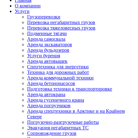
Главная
О компании
Услуги
Грузоперевозки
Перевозка негабаритных грузов
Перевозка тяжеловесных грузов
Подменные тягачи
Аренда самосвала
Аренда экскаваторов
Аренда бульдозеров
Услуги бурения
Аренда автовышек
Спецтехника для энергетики
Техника для дорожных работ
Аренда коммунальной техники
Аренда бетононасосов
Подготовка техники к транспортировке
Аренда автокрана
Аренда гусеничного крана
Аренда погрузчиков
Аренда спецтехники в Арктике и на Крайнем
Севере
Погрузочно-разгрузочные работы
Эвакуация негабаритных ТС
Сопровождение грузов