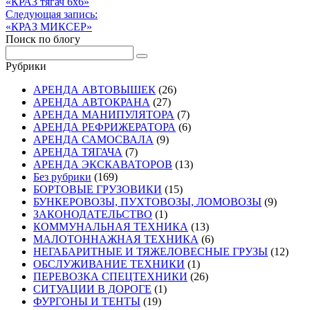
Предыдущая
«КРАЗ тягач 6х6»
по
запись
Следующая запись:
записям
Следующая
«КРАЗ МИКСЕР»
запись
Поиск по блогу
Рубрики
АРЕНДА АВТОВЫШЕК
(26)
АРЕНДА АВТОКРАНА
(27)
АРЕНДА МАНИПУЛЯТОРА
(7)
АРЕНДА РЕФРИЖЕРАТОРА
(6)
АРЕНДА САМОСВАЛА
(9)
АРЕНДА ТЯГАЧА
(7)
АРЕНДА ЭКСКАВАТОРОВ
(13)
Без рубрики
(169)
БОРТОВЫЕ ГРУЗОВИКИ
(15)
БУНКЕРОВОЗЫ, ПУХТОВОЗЫ, ЛОМОВОЗЫ
(9)
ЗАКОНОДАТЕЛЬСТВО
(1)
КОММУНАЛЬНАЯ ТЕХНИКА
(13)
МАЛОТОННАЖНАЯ ТЕХНИКА
(6)
НЕГАБАРИТНЫЕ И ТЯЖЕЛОВЕСНЫЕ ГРУЗЫ
(12)
ОБСЛУЖИВАНИЕ ТЕХНИКИ
(1)
ПЕРЕВОЗКА СПЕЦТЕХНИКИ
(26)
СИТУАЦИИ В ДОРОГЕ
(1)
ФУРГОНЫ И ТЕНТЫ
(19)