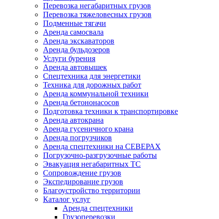
Перевозка негабаритных грузов
Перевозка тяжеловесных грузов
Подменные тягачи
Аренда самосвала
Аренда экскаваторов
Аренда бульдозеров
Услуги бурения
Аренда автовышек
Спецтехника для энергетики
Техника для дорожных работ
Аренда коммунальной техники
Аренда бетононасосов
Подготовка техники к транспортировке
Аренда автокрана
Аренда гусеничного крана
Аренда погрузчиков
Аренда спецтехники на СЕВЕРАХ
Погрузочно-разгрузочные работы
Эвакуация негабаритных ТС
Сопровождение грузов
Экспедирование грузов
Благоустройство территории
Каталог услуг
Аренда спецтехники
Грузоперевозки