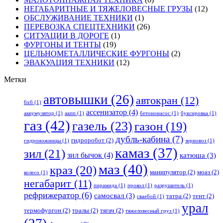
НЕГАБАРИТНЫЕ И ТЯЖЕЛОВЕСНЫЕ ГРУЗЫ
(12)
ОБСЛУЖИВАНИЕ ТЕХНИКИ
(1)
ПЕРЕВОЗКА СПЕЦТЕХНИКИ
(26)
СИТУАЦИИ В ДОРОГЕ
(1)
ФУРГОНЫ И ТЕНТЫ
(19)
ЦЕЛЬНОМЕТАЛЛИЧЕСКИЕ ФУРГОНЫ
(2)
ЭВАКУАЦИЯ ТЕХНИКИ
(12)
Метки
автовышки
(26)
автокран
(12)
6x6
(1)
ассенизатор
(4)
аккумулятор
(1)
акпп
(1)
бетононасос
(1)
буксировка
(1)
газ
(42)
газель
(23)
газон
(19)
дубль-кабина
(7)
гидроробот
(2)
гидроножницы
(1)
зерновоз
(1)
камаз
(37)
зил
(21)
зил бычок
(4)
катюша
(3)
маз
(40)
краз
(20)
манипулятор
(2)
моаз
(2)
колесо
(1)
негабарит
(11)
пирамида
(1)
прокол
(1)
разрушитель
(1)
рефрижератор
(6)
самосвал
(3)
татра
(2)
тент
(2)
сваебой
(1)
урал
термофургон
(2)
тралы
(2)
тягач
(2)
тяжеловесный груз
(1)