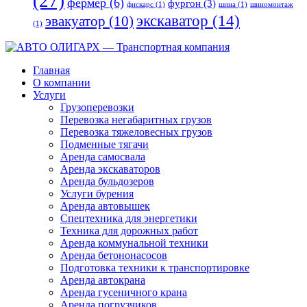
(27)
фермер
(6)
фургон
(3)
фискарс
(1)
шина
(1)
шиномонтаж
экскаватор
(14)
эвакуатор
(10)
(1)
Главная
О компании
Услуги
Грузоперевозки
Перевозка негабаритных грузов
Перевозка тяжеловесных грузов
Подменные тягачи
Аренда самосвала
Аренда экскаваторов
Аренда бульдозеров
Услуги бурения
Аренда автовышек
Спецтехника для энергетики
Техника для дорожных работ
Аренда коммунальной техники
Аренда бетононасосов
Подготовка техники к транспортировке
Аренда автокрана
Аренда гусеничного крана
Аренда погрузчиков