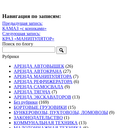
Навигация по записям:
Навигация
Предыдущая запись:
Предыдущая
КАМАЗ «с кониками»
по
запись
Следующая запись:
записям
Следующая
КРАЗ «МАНИПУЛЯТОР»
запись
Поиск по блогу
Рубрики
АРЕНДА АВТОВЫШЕК
(26)
АРЕНДА АВТОКРАНА
(27)
АРЕНДА МАНИПУЛЯТОРА
(7)
АРЕНДА РЕФРИЖЕРАТОРА
(6)
АРЕНДА САМОСВАЛА
(9)
АРЕНДА ТЯГАЧА
(7)
АРЕНДА ЭКСКАВАТОРОВ
(13)
Без рубрики
(169)
БОРТОВЫЕ ГРУЗОВИКИ
(15)
БУНКЕРОВОЗЫ, ПУХТОВОЗЫ, ЛОМОВОЗЫ
(9)
ЗАКОНОДАТЕЛЬСТВО
(1)
КОММУНАЛЬНАЯ ТЕХНИКА
(13)
МАЛОТОННАЖНАЯ ТЕХНИКА
(6)