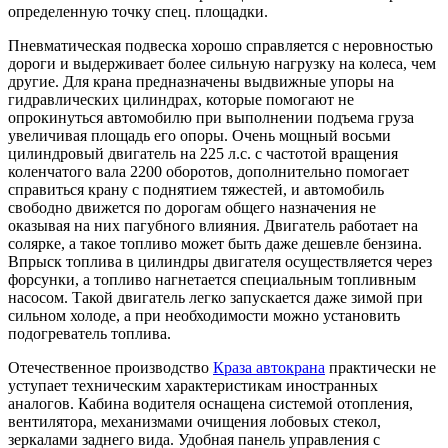
определенную точку спец. площадки.
Пневматическая подвеска хорошо справляется с неровностью
дороги и выдерживает более сильную нагрузку на колеса, чем
другие. Для крана предназначены выдвижные упоры на
гидравлических цилиндрах, которые помогают не
опрокинуться автомобилю при выполнении подъема груза
увеличивая площадь его опоры. Очень мощный восьми
цилиндровый двигатель на 225 л.с. с частотой вращения
коленчатого вала 2200 оборотов, дополнительно помогает
справиться крану с поднятием тяжестей, и автомобиль
свободно движется по дорогам общего назначения не
оказывая на них пагубного влияния. Двигатель работает на
солярке, а такое топливо может быть даже дешевле бензина.
Впрыск топлива в цилиндры двигателя осуществляется через
форсунки, а топливо нагнетается специальным топливным
насосом. Такой двигатель легко запускается даже зимой при
сильном холоде, а при необходимости можно установить
подогреватель топлива.
Отечественное производство
Краза автокрана
практически не
уступает техническим характеристикам иностранных
аналогов. Кабина водителя оснащена системой отопления,
вентилятора, механизмами очищения лобовых стекол,
зеркалами заднего вида. Удобная панель управления с